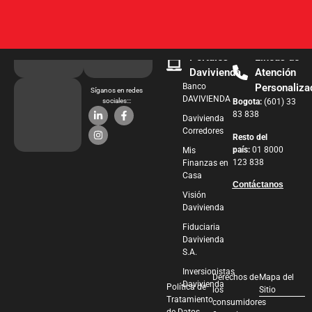
Portales
Líneas de
Davivienda
Atención
Banco
Personaliza
Síganos en redes
DAVIVIENDA
sociales:::
Bogota:
(601) 33
83 838
Davivienda
Corredores
Resto del
país:
01 8000
Mis
123 838
Finanzas en
Casa
Contáctanos
Visión
Davivienda
Fiduciaria
Davivienda
S.A.
Inversionistas
Derechos de
Mapa del
Davivienda
Política de
los
Sitio
Tratamiento
consumidores