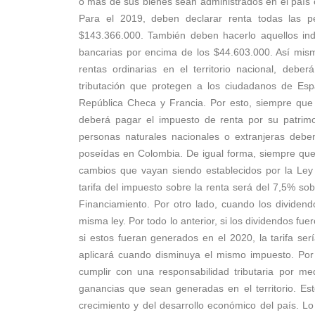
o más de sus bienes sean administrados en el país 
Para el 2019, deben declarar renta todas las p
$143.366.000. También deben hacerlo aquellos in
bancarias por encima de los $44.603.000. Así mis
rentas ordinarias en el territorio nacional, deb
tributación que protegen a los ciudadanos de Espa
República Checa y Francia. Por esto, siempre que 
deberá pagar el impuesto de renta por su patrimo
personas naturales nacionales o extranjeras debe
poseídas en Colombia. De igual forma, siempre que 
cambios que vayan siendo establecidos por la Ley
tarifa del impuesto sobre la renta será del 7,5% so
Financiamiento. Por otro lado, cuando los dividend
misma ley. Por todo lo anterior, si los dividendos fu
si estos fueran generados en el 2020, la tarifa se
aplicará cuando disminuya el mismo impuesto. Por 
cumplir con una responsabilidad tributaria por m
ganancias que sean generadas en el territorio. Es
crecimiento y del desarrollo económico del país. Lo 