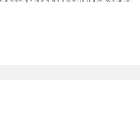
res anteriores que cometen con frecuencia los nuevos inversionistas.