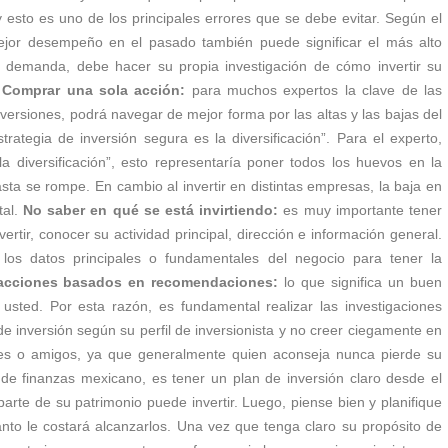
 esto es uno de los principales errores que se debe evitar. Según el
 mejor desempeño en el pasado también puede significar el más alto
or demanda, debe hacer su propia investigación de cómo invertir su
.
Comprar una sola acción:
para muchos expertos la clave de las
 inversiones, podrá navegar de mejor forma por las altas y las bajas del
rategia de inversión segura es la diversificación”. Para el experto,
 diversificación”, esto representaría poner todos los huevos en la
sta se rompe. En cambio al invertir en distintas empresas, la baja en
tal.
No saber en qué se está invirtiendo:
es muy importante tener
rtir, conocer su actividad principal, dirección e información general.
r los datos principales o fundamentales del negocio para tener la
acciones basados en recomendaciones:
lo que significa un buen
sted. Por esta razón, es fundamental realizar las investigaciones
de inversión según su perfil de inversionista y no creer ciegamente en
res o amigos, ya que generalmente quien aconseja nunca pierde su
l de finanzas mexicano, es tener un plan de inversión claro desde el
arte de su patrimonio puede invertir. Luego, piense bien y planifique
ánto le costará alcanzarlos. Una vez que tenga claro su propósito de