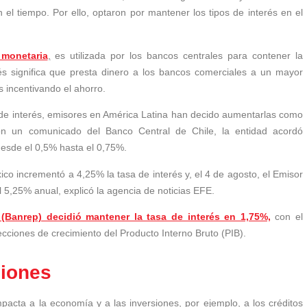
 el tiempo. Por ello, optaron por mantener los tipos de interés en el
 monetaria
,
es utilizada por los bancos centrales para contener la
rés significa que presta dinero a los bancos comerciales a un mayor
s incentivando el ahorro.
de interés, emisores en América Latina han decido aumentarlas como
con un comunicado del Banco Central de Chile, la entidad acordó
desde el 0,5% hasta el 0,75%.
ico incrementó a 4,25% la tasa de interés y, el 4 de agosto, el Emisor
el 5,25% anual, explicó la agencia de noticias EFE.
(Banrep) decidió mantener la tasa de interés en 1,75%,
con el
ecciones de crecimiento del Producto Interno Bruto (PIB).
siones
pacta a la economía y a las inversiones, por ejemplo, a los créditos