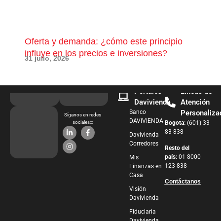
Oferta y demanda: ¿cómo este principio
¿Qu
influye en los precios e inversiones?
pue
31 julio, 2026
28 j
Portales
Líneas de
Davivienda
Atención
Banco
Personaliza
Síganos en redes
DAVIVIENDA
sociales:::
Bogota:
(601) 33
83 838
Davivienda
Corredores
Resto del
país:
01 8000
Mis
123 838
Finanzas en
Casa
Contáctanos
Visión
Davivienda
Fiduciaria
Davivienda