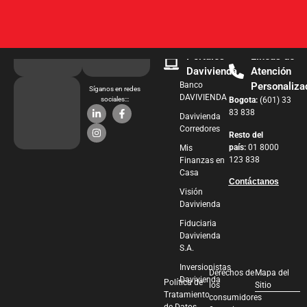
Portales
Líneas de
Davivienda
Atención
Banco
Personaliza
Síganos en redes
DAVIVIENDA
sociales:::
Bogota:
(601) 33
83 838
Davivienda
Corredores
Resto del
país:
01 8000
Mis
123 838
Finanzas en
Casa
Contáctanos
Visión
Davivienda
Fiduciaria
Davivienda
S.A.
Inversionistas
Derechos de
Mapa del
Davivienda
Política de
los
Sitio
Tratamiento
consumidores