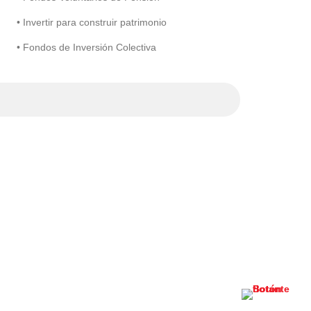
• Invertir para construir patrimonio
• Fondos de Inversión Colectiva
¿Qué es la pr
28 julio, 2026