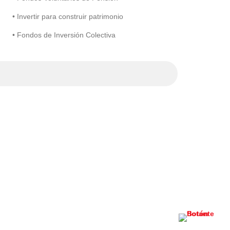
• Invertir para construir patrimonio
• Fondos de Inversión Colectiva
¿Qué es la pr
28 julio, 2026