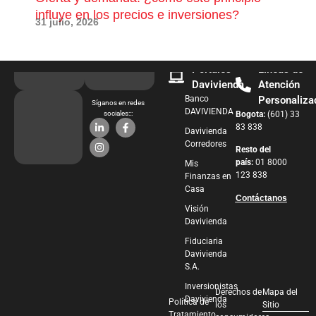
influye en los precios e inversiones?
pue
31 julio, 2026
28 j
Portales
Líneas de
Davivienda
Atención
Banco
Personaliza
Síganos en redes
DAVIVIENDA
sociales:::
Bogota:
(601) 33
83 838
Davivienda
Corredores
Resto del
país:
01 8000
Mis
123 838
Finanzas en
Casa
Contáctanos
Visión
Davivienda
Fiduciaria
Davivienda
S.A.
Inversionistas
Derechos de
Mapa del
Davivienda
Política de
los
Sitio
Tratamiento