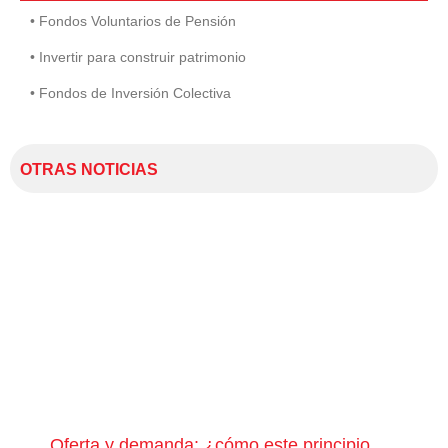
• Fondos Voluntarios de Pensión
• Invertir para construir patrimonio
• Fondos de Inversión Colectiva
OTRAS NOTICIAS
Oferta y demanda: ¿cómo este principio
¿Qu