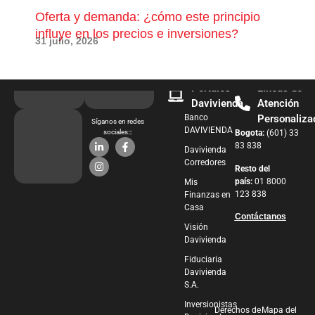
Oferta y demanda: ¿cómo este principio
¿Qu
influye en los precios e inversiones?
pue
31 julio, 2026
28 j
Portales
Líneas de
Davivienda
Atención
Banco
Personaliza
Síganos en redes
DAVIVIENDA
sociales:::
Bogota:
(601) 33
83 838
Davivienda
Corredores
Resto del
país:
01 8000
Mis
123 838
Finanzas en
Casa
Contáctanos
Visión
Davivienda
Fiduciaria
Davivienda
S.A.
Inversionistas
Derechos de
Mapa del