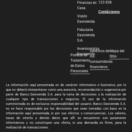
123 838
Finanzas en
Casa
Contáctanos
Visión
Davivienda
Fiduciaria
Davivienda
S.A.
Inversionistas
Derechos de
Mapa del
Davivienda
Política de
los
Sitio
Tratamiento
consumidores
de Datos
financieros
Personales
La información aquí presentada es de carácter informativo e ilustrativo, por lo
que no deberá interpretarse como una asesoría, recomendación o sugerencia por
parte de Banco Davivienda S.A. para la toma de decisiones o la realización de
cualquier tipo de transacciones o negocios. El uso de la información
suministrada es de exclusiva responsabilidad del usuario. Banco Davivienda S.A.
no se hace responsable por las decisiones que sean tomadas con base en la
información aquí presentada, ni por sus efectos o consecuencias. Los valores,
tasas de interés y demás datos que allí se encuentren son puramente
informativos y no constituyen una oferta, ni una demanda en firme, para la
realización de transacciones.