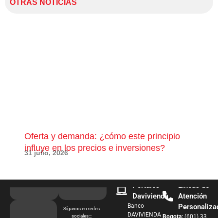
OTRAS NOTICIAS
Oferta y demanda: ¿cómo este principio
¿Qu
influye en los precios e inversiones?
pue
31 julio, 2026
28 j
Portales
Líneas de
Davivienda
Atención
Banco
Personaliza
Síganos en redes
DAVIVIENDA
sociales:::
Bogota:
(601) 33