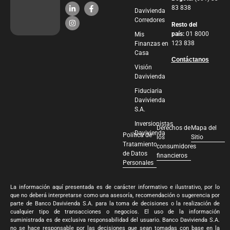
83 838
Davivienda
Corredores
Resto del
país:
01 8000
Mis
123 838
Finanzas en
Casa
Contáctanos
Visión
Davivienda
Fiduciaria
Davivienda
S.A.
Inversionistas
Derechos de
Mapa del
Davivienda
Política de
los
Sitio
Tratamiento
consumidores
de Datos
financieros
Personales
La información aquí presentada es de carácter informativo e ilustrativo, por lo
que no deberá interpretarse como una asesoría, recomendación o sugerencia por
parte de Banco Davivienda S.A. para la toma de decisiones o la realización de
cualquier tipo de transacciones o negocios. El uso de la información
suministrada es de exclusiva responsabilidad del usuario. Banco Davivienda S.A.
no se hace responsable por las decisiones que sean tomadas con base en la