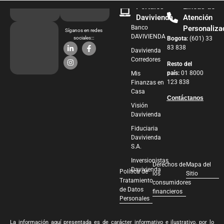
Portales
Líneas de
Davivienda
Atención
Banco
Personaliza
Síganos en redes
DAVIVIENDA
sociales:::
Bogota:
(601) 33
83 838
Davivienda
Corredores
Resto del
país:
01 8000
Mis
123 838
Finanzas en
Casa
Contáctanos
Visión
Davivienda
Fiduciaria
Davivienda
S.A.
Inversionistas
Derechos de
Mapa del
Davivienda
Política de
los
Sitio
Tratamiento
consumidores
de Datos
financieros
Personales
La información aquí presentada es de carácter informativo e ilustrativo, por lo