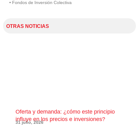
• Fondos de Inversión Colectiva
OTRAS NOTICIAS
Oferta y demanda: ¿cómo este principio
¿Qu
influye en los precios e inversiones?
pue
31 julio, 2026
28 j