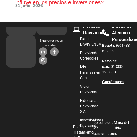
influye en los precios e inversiones?
pue
31 julio, 2026
28 j
Portales
Líneas de
Davivienda
Atención
Banco
Personaliza
Síganos en redes
DAVIVIENDA
sociales:::
Bogota:
(601) 33
83 838
Davivienda
Corredores
Resto del
país:
01 8000
Mis
123 838
Finanzas en
Casa
Contáctanos
Visión
Davivienda
Fiduciaria
Davivienda
S.A.
Inversionistas
Derechos de
Mapa del
Davivienda
Política de
los
Sitio
Tratamiento
consumidores