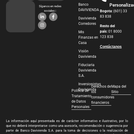
Banco
Personaliza
Síganos en redes
DAVIVIENDA
sociales:::
Bogota:
(601) 33
83 838
Davivienda
Corredores
Resto del
país:
01 8000
Mis
123 838
Finanzas en
Casa
Contáctanos
Visión
Davivienda
Fiduciaria
Davivienda
S.A.
Inversionistas
Derechos de
Mapa del
Davivienda
Política de
los
Sitio
Tratamiento
consumidores
de Datos
financieros
Personales
La información aquí presentada es de carácter informativo e ilustrativo, por lo
que no deberá interpretarse como una asesoría, recomendación o sugerencia por
parte de Banco Davivienda S.A. para la toma de decisiones o la realización de