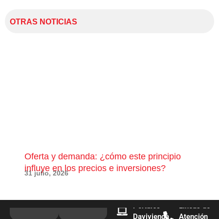
OTRAS NOTICIAS
Oferta y demanda: ¿cómo este principio
¿Qu
influye en los precios e inversiones?
pue
31 julio, 2026
28 j
Portales
Líneas de
Davivienda
Atención