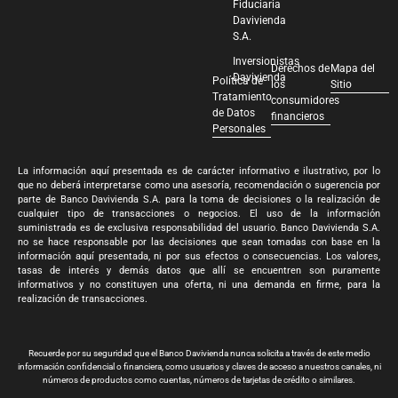
Fiduciaria
Davivienda
S.A.
Inversionistas
Derechos de
Mapa del
Davivienda
Política de
los
Sitio
Tratamiento
consumidores
de Datos
financieros
Personales
La información aquí presentada es de carácter informativo e ilustrativo, por lo
que no deberá interpretarse como una asesoría, recomendación o sugerencia por
parte de Banco Davivienda S.A. para la toma de decisiones o la realización de
cualquier tipo de transacciones o negocios. El uso de la información
suministrada es de exclusiva responsabilidad del usuario. Banco Davivienda S.A.
no se hace responsable por las decisiones que sean tomadas con base en la
información aquí presentada, ni por sus efectos o consecuencias. Los valores,
tasas de interés y demás datos que allí se encuentren son puramente
informativos y no constituyen una oferta, ni una demanda en firme, para la
realización de transacciones.
Recuerde por su seguridad que el Banco Davivienda nunca solicita a través de este medio
información confidencial o financiera, como usuarios y claves de acceso a nuestros canales, ni
números de productos como cuentas, números de tarjetas de crédito o similares.
Banco Davivienda S.A. Todos los derechos reservados 2024