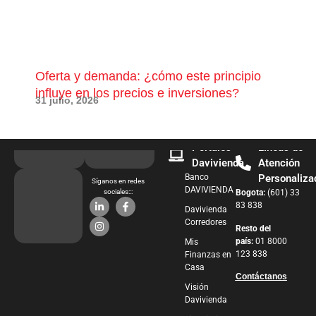
Oferta y demanda: ¿cómo este principio
¿Qu
influye en los precios e inversiones?
pue
31 julio, 2026
28 j
Portales
Líneas de
Davivienda
Atención
Banco
Personaliza
Síganos en redes
DAVIVIENDA
sociales:::
Bogota:
(601) 33
83 838
Davivienda
Corredores
Resto del
país:
01 8000
Mis
123 838
Finanzas en
Casa
Contáctanos
Visión
Davivienda