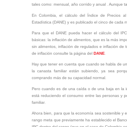
tales como: mensual, año corrido y anual . Aunque 
En Colombia, el cálculo del Índice de Precios a
Estadística (DANE) y es publicado el cinco de cada 
Para que el DANE pueda hacer el cálculo del IPC 
básicas: la inflación de alimentos, que es la más impo
sin alimentos, inflación de regulados e inflación de
de inflación consulte la página del
DANE
.
Hay que tener en cuenta que cuando se habla de un a
la canasta familiar están subiendo, ya sea po
comprando más de su capacidad normal.
Pero cuando es de una caída o de una baja en la in
está reduciendo el consumo entre las personas y po
familiar.
Ahora bien, para que la economía sea sostenible y eq
rango meta que previamente ha establecido el Banco
IPC dentro del rango (que en el caso de Colombia es