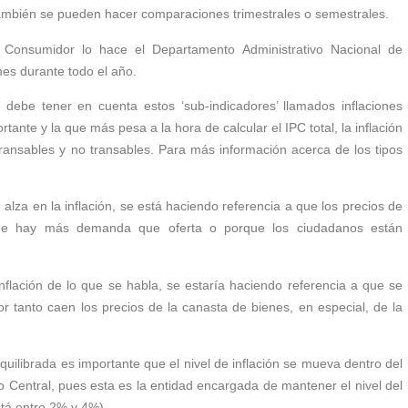
también se pueden hacer comparaciones trimestrales o semestrales.
l Consumidor lo hace el Departamento Administrativo Nacional de
mes durante todo el año.
debe tener en cuenta estos ‘sub-indicadores’ llamados inflaciones
rtante y la que más pesa a la hora de calcular el IPC total, la inflación
 transables y no transables. Para más información acerca de los tipos
lza en la inflación, se está haciendo referencia a que los precios de
rque hay más demanda que oferta o porque los ciudadanos están
flación de lo que se habla, se estaría haciendo referencia a que se
r tanto caen los precios de la canasta de bienes, en especial, de la
uilibrada es importante que el nivel de inflación se mueva dentro del
 Central, pues esta es la entidad encargada de mantener el nivel del
tá entre 2% y 4%).