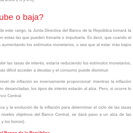
sube o baja?
 de este rango, la Junta Directiva del Banco de la República tomará la
on estas las que pueden frenarla o impulsarla. Es decir, que cuando el
tá aumentando los estímulos monetarios, o sea que al estar más bajos
subir las tasas de interés, estaría reduciendo los estímulos monetarios,
más difícil acceder a deudas y el consumo puede disminuir.
 nivel de inflación es inversamente proporcional: mientras la inflación
n desancladas, los tipos de interés estarán al alza. Pero, si ocurre lo
anco Central.
 y la evolución de la inflación para determinar el ciclo de las tasas
 niveles objetivos del Banco Central, se dará paso a un alza de las
 y los bonos).
el Banco de la República.