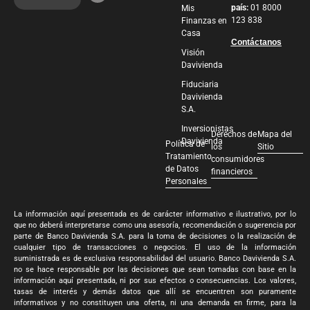
país:
01 8000
Mis
123 838
Finanzas en
Casa
Contáctanos
Visión
Davivienda
Fiduciaria
Davivienda
S.A.
Inversionistas
Derechos de
Mapa del
Davivienda
Política de
los
Sitio
Tratamiento
consumidores
de Datos
financieros
Personales
La información aquí presentada es de carácter informativo e ilustrativo, por lo
que no deberá interpretarse como una asesoría, recomendación o sugerencia por
parte de Banco Davivienda S.A. para la toma de decisiones o la realización de
cualquier tipo de transacciones o negocios. El uso de la información
suministrada es de exclusiva responsabilidad del usuario. Banco Davivienda S.A.
no se hace responsable por las decisiones que sean tomadas con base en la
información aquí presentada, ni por sus efectos o consecuencias. Los valores,
tasas de interés y demás datos que allí se encuentren son puramente
informativos y no constituyen una oferta, ni una demanda en firme, para la