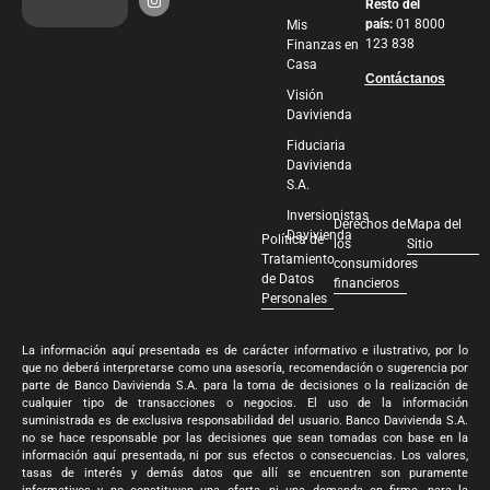
Resto del
país:
01 8000
Mis
123 838
Finanzas en
Casa
Contáctanos
Visión
Davivienda
Fiduciaria
Davivienda
S.A.
Inversionistas
Derechos de
Mapa del
Davivienda
Política de
los
Sitio
Tratamiento
consumidores
de Datos
financieros
Personales
La información aquí presentada es de carácter informativo e ilustrativo, por lo
que no deberá interpretarse como una asesoría, recomendación o sugerencia por
parte de Banco Davivienda S.A. para la toma de decisiones o la realización de
cualquier tipo de transacciones o negocios. El uso de la información
suministrada es de exclusiva responsabilidad del usuario. Banco Davivienda S.A.
no se hace responsable por las decisiones que sean tomadas con base en la
información aquí presentada, ni por sus efectos o consecuencias. Los valores,
tasas de interés y demás datos que allí se encuentren son puramente