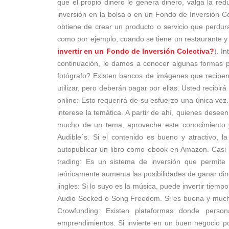
que el propio dinero le genera dinero, valga la re
inversión en la bolsa o en un Fondo de Inversión C
obtiene de crear un producto o servicio que perdur
como por ejemplo, cuando se tiene un restaurante 
invertir en un Fondo de Inversión Colectiva?
). I
continuación, le damos a conocer algunas formas p
fotógrafo? Existen bancos de imágenes que reciben
utilizar, pero deberán pagar por ellas. Usted recibi
online: Esto requerirá de su esfuerzo una única vez
interese la temática. A partir de ahí, quienes desee
mucho de un tema, aproveche este conocimiento y
Audible´s. Si el contenido es bueno y atractivo, 
autopublicar un libro como ebook en Amazon. Casi l
trading: Es un sistema de inversión que permite
teóricamente aumenta las posibilidades de ganar di
jingles: Si lo suyo es la música, puede invertir tiem
Audio Socked o Song Freedom. Si es buena y mucha 
Crowfunding: Existen plataformas donde perso
emprendimientos. Si invierte en un buen negocio po