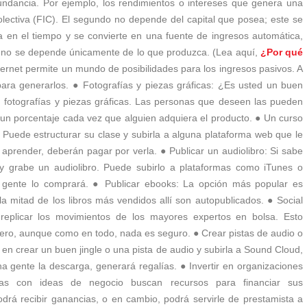
dundancia. Por ejemplo, los rendimientos o intereses que genera una
olectiva (FIC). El segundo no depende del capital que posea; este se
a en el tiempo y se convierte en una fuente de ingresos automática,
y no se depende únicamente de lo que produzca. (Lea aquí,
¿Por qué
nternet permite un mundo de posibilidades para los ingresos pasivos. A
ara generarlos. ● Fotografías y piezas gráficas: ¿Es usted un buen
 fotografías y piezas gráficas. Las personas que deseen las pueden
rá un porcentaje cada vez que alguien adquiera el producto. ● Un curso
. Puede estructurar su clase y subirla a alguna plataforma web que le
n aprender, deberán pagar por verla. ● Publicar un audiolibro: Si sabe
 grabe un audiolibro. Puede subirlo a plataformas como iTunes o
la gente lo comprará. ● Publicar ebooks: La opción más popular es
a mitad de los libros más vendidos allí son autopublicados. ● Social
 replicar los movimientos de los mayores expertos en bolsa. Esto
nero, aunque como en todo, nada es seguro. ● Crear pistas de audio o
po en crear un buen jingle o una pista de audio y subirla a Sound Cloud,
gente la descarga, generará regalías. ● Invertir en organizaciones
nas con ideas de negocio buscan recursos para financiar sus
drá recibir ganancias, o en cambio, podrá servirle de prestamista a