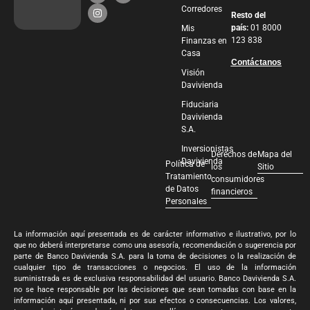
Corredores
Resto del
país:
01 8000
Mis
123 838
Finanzas en
Casa
Contáctanos
Visión
Davivienda
Fiduciaria
Davivienda
S.A.
Inversionistas
Derechos de
Mapa del
Davivienda
Política de
los
Sitio
Tratamiento
consumidores
de Datos
financieros
Personales
La información aquí presentada es de carácter informativo e ilustrativo, por lo
que no deberá interpretarse como una asesoría, recomendación o sugerencia por
parte de Banco Davivienda S.A. para la toma de decisiones o la realización de
cualquier tipo de transacciones o negocios. El uso de la información
suministrada es de exclusiva responsabilidad del usuario. Banco Davivienda S.A.
no se hace responsable por las decisiones que sean tomadas con base en la
información aquí presentada, ni por sus efectos o consecuencias. Los valores,