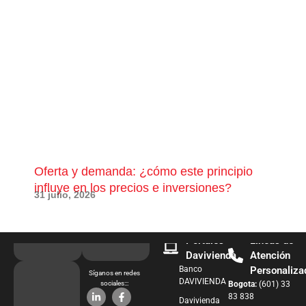
Oferta y demanda: ¿cómo este principio
¿Qu
influye en los precios e inversiones?
pue
31 julio, 2026
28 j
Portales
Líneas de
Davivienda
Atención
Banco
Personaliza
Síganos en redes
DAVIVIENDA
sociales:::
Bogota:
(601) 33
83 838
Davivienda