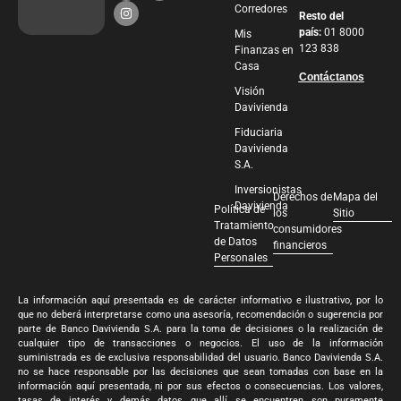
Corredores
Resto del
país:
01 8000
Mis
123 838
Finanzas en
Casa
Contáctanos
Visión
Davivienda
Fiduciaria
Davivienda
S.A.
Inversionistas
Derechos de
Mapa del
Davivienda
Política de
los
Sitio
Tratamiento
consumidores
de Datos
financieros
Personales
La información aquí presentada es de carácter informativo e ilustrativo, por lo
que no deberá interpretarse como una asesoría, recomendación o sugerencia por
parte de Banco Davivienda S.A. para la toma de decisiones o la realización de
cualquier tipo de transacciones o negocios. El uso de la información
suministrada es de exclusiva responsabilidad del usuario. Banco Davivienda S.A.
no se hace responsable por las decisiones que sean tomadas con base en la
información aquí presentada, ni por sus efectos o consecuencias. Los valores,
tasas de interés y demás datos que allí se encuentren son puramente