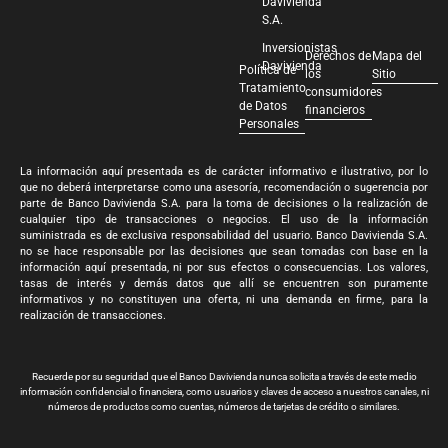
Davivienda
S.A.
Inversionistas
Derechos de
Mapa del
Davivienda
Política de
los
Sitio
Tratamiento
consumidores
de Datos
financieros
Personales
La información aquí presentada es de carácter informativo e ilustrativo, por lo
que no deberá interpretarse como una asesoría, recomendación o sugerencia por
parte de Banco Davivienda S.A. para la toma de decisiones o la realización de
cualquier tipo de transacciones o negocios. El uso de la información
suministrada es de exclusiva responsabilidad del usuario. Banco Davivienda S.A.
no se hace responsable por las decisiones que sean tomadas con base en la
información aquí presentada, ni por sus efectos o consecuencias. Los valores,
tasas de interés y demás datos que allí se encuentren son puramente
informativos y no constituyen una oferta, ni una demanda en firme, para la
realización de transacciones.
Recuerde por su seguridad que el Banco Davivienda nunca solicita a través de este medio
información confidencial o financiera, como usuarios y claves de acceso a nuestros canales, ni
números de productos como cuentas, números de tarjetas de crédito o similares.
Banco Davivienda S.A. Todos los derechos reservados 2024