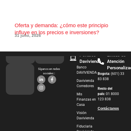
Oferta y demanda: ¿cómo este principio
¿Qu
influye en los precios e inversiones?
pue
31 julio, 2026
28 j
Portales
Líneas de
Davivienda
Atención
Banco
Personaliza
Síganos en redes
DAVIVIENDA
sociales:::
Bogota:
(601) 33
83 838
Davivienda
Corredores
Resto del
país:
01 8000
Mis
123 838
Finanzas en
Casa
Contáctanos
Visión
Davivienda
Fiduciaria