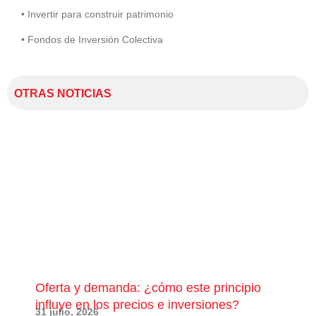
• Invertir para construir patrimonio
• Fondos de Inversión Colectiva
OTRAS NOTICIAS
Oferta y demanda: ¿cómo este principio
¿Qu
influye en los precios e inversiones?
pue
31 julio, 2026
28 j