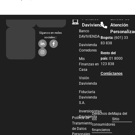
Portales
Líneas de
Davivienda
Atención
Banco
Personaliza
Síganos en redes
DAVIVIENDA
sociales:::
Bogota:
(601) 33
83 838
Davivienda
Corredores
Resto del
país:
01 8000
Mis
123 838
Finanzas en
Casa
Contáctanos
Visión
Davivienda
Fiduciaria
Davivienda
S.A.
Inversionistas
Derechos de
Mapa del
Davivienda
Política de
los
Sitio
Tratamiento
consumidores
de Datos
financieros
Personales