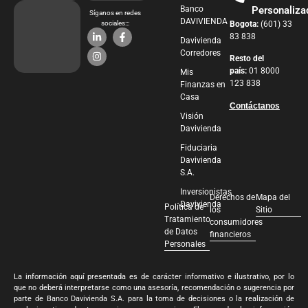
Banco
Personaliza
Síganos en redes
DAVIVIENDA
sociales:::
Bogota:
(601) 33
83 838
Davivienda
Corredores
Resto del
país:
01 8000
Mis
123 838
Finanzas en
Casa
Contáctanos
Visión
Davivienda
Fiduciaria
Davivienda
S.A.
Inversionistas
Derechos de
Mapa del
Davivienda
Política de
los
Sitio
Tratamiento
consumidores
de Datos
financieros
Personales
La información aquí presentada es de carácter informativo e ilustrativo, por lo
que no deberá interpretarse como una asesoría, recomendación o sugerencia por
parte de Banco Davivienda S.A. para la toma de decisiones o la realización de