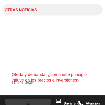
OTRAS NOTICIAS
Oferta y demanda: ¿cómo este principio
¿Qu
influye en los precios e inversiones?
pue
31 julio, 2026
28 j
Portales
Líneas de
Davivienda
Atención