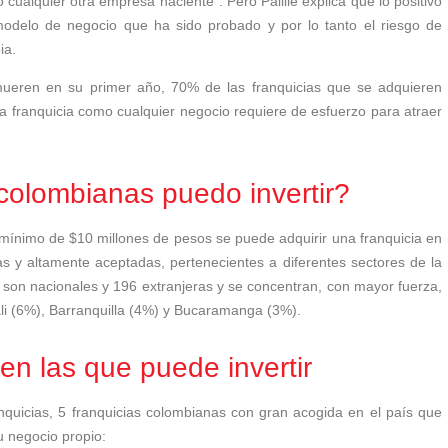
cualquier otra empresa naciente”. Pero Paillie explica que lo positivo
 modelo de negocio que ha sido probado y por lo tanto el riesgo de
ia.
ueren en su primer año, 70% de las franquicias que se adquieren
na franquicia como cualquier negocio requiere de esfuerzo para atraer
 colombianas puedo invertir?
mínimo de $10 millones de pesos se puede adquirir una franquicia en
 y altamente aceptadas, pertenecientes a diferentes sectores de la
 son nacionales y 196 extranjeras y se concentran, con mayor fuerza,
i (6%), Barranquilla (4%) y Bucaramanga (3%).
en las que puede invertir
nquicias, 5 franquicias colombianas con gran acogida en el país que
u negocio propio: