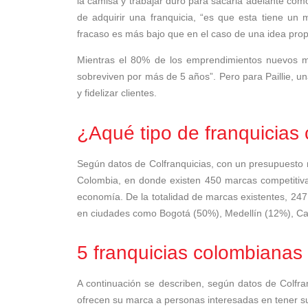
la camisa y trabajar duro para sacarla adelante como 
de adquirir una franquicia, “es que esta tiene un
fracaso es más bajo que en el caso de una idea prop
Mientras el 80% de los emprendimientos nuevos m
sobreviven por más de 5 años”. Pero para Paillie, u
y fidelizar clientes.
¿Aqué tipo de franquicias
Según datos de Colfranquicias, con un presupuesto 
Colombia, en donde existen 450 marcas competitivas
economía. De la totalidad de marcas existentes, 247
en ciudades como Bogotá (50%), Medellín (12%), Cal
5 franquicias colombianas 
A continuación se describen, según datos de Colfra
ofrecen su marca a personas interesadas en tener s