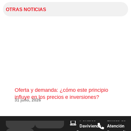
OTRAS NOTICIAS
Oferta y demanda: ¿cómo este principio
¿Qu
influye en los precios e inversiones?
pue
31 julio, 2026
28 j
Portales
Líneas de
Davivienda
Atención