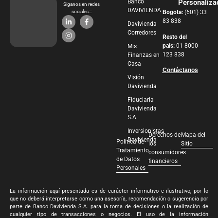
Banco
Personaliza
Síganos en redes
DAVIVIENDA
sociales:::
Bogota:
(601) 33
83 838
Davivienda
Corredores
Resto del
país:
01 8000
Mis
123 838
Finanzas en
Casa
Contáctanos
Visión
Davivienda
Fiduciaria
Davivienda
S.A.
Inversionistas
Derechos de
Mapa del
Davivienda
Política de
los
Sitio
Tratamiento
consumidores
de Datos
financieros
Personales
La información aquí presentada es de carácter informativo e ilustrativo, por lo
que no deberá interpretarse como una asesoría, recomendación o sugerencia por
parte de Banco Davivienda S.A. para la toma de decisiones o la realización de
cualquier tipo de transacciones o negocios. El uso de la información