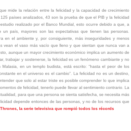
que mide la relación entre la felicidad y la capacidad de crecimiento
 125 países analizados, 43 son la prueba de que el PIB y la felicidad
studio realizado por el Banco Mundial, esto ocurre debido a que, a
un país, mayores son las expectativas que tienen las personas.
a en el ambiente y, por consiguiente, más inseguridades y menos
as vean el vaso más vacío que lleno y que sientan que nunca van a
 esto, aunque un mayor crecimiento económico implica un aumento de
ar, trabajar y sostenerse, la felicidad es un fenómeno cambiante y no
alasia, en un templo budista, está escrito: “hasta el peor de los
stante en el universo es el cambio”. La felicidad no es un destino,
tender que solo al estar triste es posible comprender lo que implica
momentos de felicidad, tenerlo puede llevar al sentimiento contrario. La
ctualidad, para que una persona se sienta satisfecha, se necesita más
felicidad depende entonces de las personas, y no de los recursos que
Thrones, la serie televisiva que rompió todos los récords