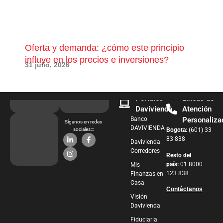
Oferta y demanda: ¿cómo este principio
¿Qu
influye en los precios e inversiones?
pue
31 julio, 2026
28 j
Portales
Líneas de
Davivienda
Atención
Banco
Personaliza
Síganos en redes
DAVIVIENDA
sociales:::
Bogota:
(601) 33
83 838
Davivienda
Corredores
Resto del
país:
01 8000
Mis
123 838
Finanzas en
Casa
Contáctanos
Visión
Davivienda
Fiduciaria