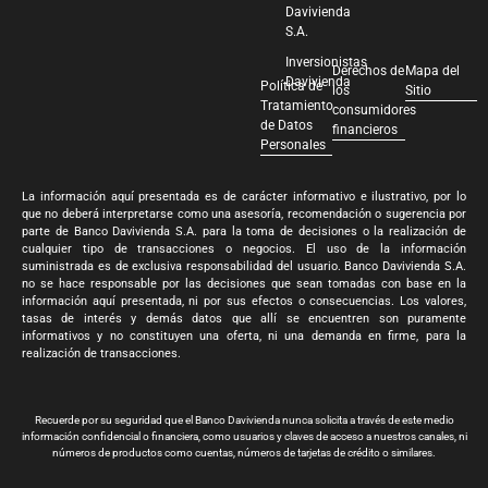
Davivienda
S.A.
Inversionistas
Derechos de
Mapa del
Davivienda
Política de
los
Sitio
Tratamiento
consumidores
de Datos
financieros
Personales
La información aquí presentada es de carácter informativo e ilustrativo, por lo
que no deberá interpretarse como una asesoría, recomendación o sugerencia por
parte de Banco Davivienda S.A. para la toma de decisiones o la realización de
cualquier tipo de transacciones o negocios. El uso de la información
suministrada es de exclusiva responsabilidad del usuario. Banco Davivienda S.A.
no se hace responsable por las decisiones que sean tomadas con base en la
información aquí presentada, ni por sus efectos o consecuencias. Los valores,
tasas de interés y demás datos que allí se encuentren son puramente
informativos y no constituyen una oferta, ni una demanda en firme, para la
realización de transacciones.
Recuerde por su seguridad que el Banco Davivienda nunca solicita a través de este medio
información confidencial o financiera, como usuarios y claves de acceso a nuestros canales, ni
números de productos como cuentas, números de tarjetas de crédito o similares.
Banco Davivienda S.A. Todos los derechos reservados 2024