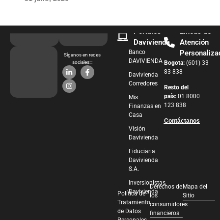
Portales
Líneas de
Davivienda
Atención
Banco
Personaliza
Síganos en redes
DAVIVIENDA
sociales:::
Bogota:
(601) 33
83 838
Davivienda
Corredores
Resto del
país:
01 8000
Mis
123 838
Finanzas en
Casa
Contáctanos
Visión
Davivienda
Fiduciaria
Davivienda
S.A.
Inversionistas
Derechos de
Mapa del
Davivienda
Política de
los
Sitio
Tratamiento
consumidores
de Datos
financieros
Personales