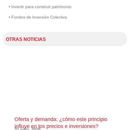
• Invertir para construir patrimonio
• Fondos de Inversión Colectiva
OTRAS NOTICIAS
Oferta y demanda: ¿cómo este principio
¿Qu
influye en los precios e inversiones?
pue
31 julio, 2026
28 j