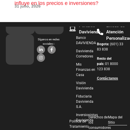
influye en los precios e inversiones?
pue
31 julio, 2026
28 j
Portales
Líneas de
Davivienda
Atención
Banco
Personaliza
Síganos en redes
DAVIVIENDA
sociales:::
Bogota:
(601) 33
83 838
Davivienda
Corredores
Resto del
país:
01 8000
Mis
123 838
Finanzas en
Casa
Contáctanos
Visión
Davivienda
Fiduciaria
Davivienda
S.A.
Inversionistas
Derechos de
Mapa del
Davivienda
Política de
los
Sitio
Tratamiento
consumidores