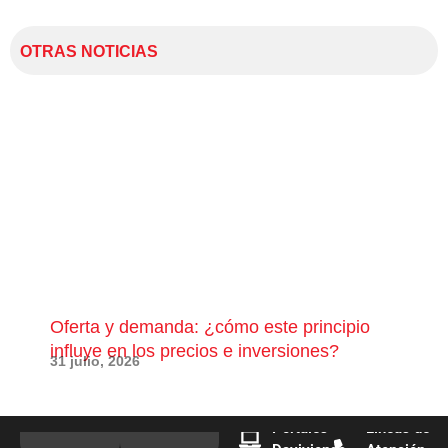
OTRAS NOTICIAS
Oferta y demanda: ¿cómo este principio
¿Qu
influye en los precios e inversiones?
pue
31 julio, 2026
28 j
Portales
Líneas de