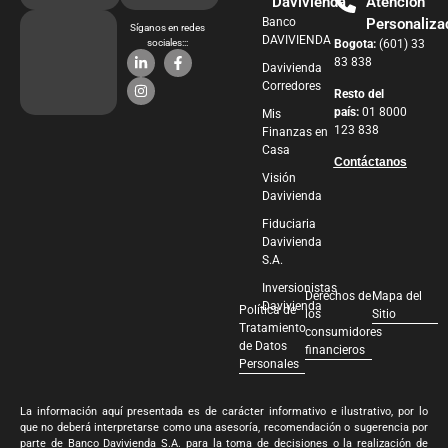
Davivienda
Atención
Banco
Personaliza
Síganos en redes
DAVIVIENDA
sociales:::
Bogota:
(601) 33
83 838
Davivienda
Corredores
Resto del
país:
01 8000
Mis
123 838
Finanzas en
Casa
Contáctanos
Visión
Davivienda
Fiduciaria
Davivienda
S.A.
Inversionistas
Derechos de
Mapa del
Davivienda
Política de
los
Sitio
Tratamiento
consumidores
de Datos
financieros
Personales
La información aquí presentada es de carácter informativo e ilustrativo, por lo
que no deberá interpretarse como una asesoría, recomendación o sugerencia por
parte de Banco Davivienda S.A. para la toma de decisiones o la realización de