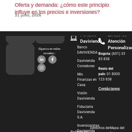
Oferta y demanda: ¿cómo este principio
¿Qu
influye en los precios e inversiones?
pue
31 julio, 2026
28 j
Portales
Líneas de
Davivienda
Atención
Banco
Personaliza
Síganos en redes
DAVIVIENDA
sociales:::
Bogota:
(601) 33
83 838
Davivienda
Corredores
Resto del
país:
01 8000
Mis
123 838
Finanzas en
Casa
Contáctanos
Visión
Davivienda
Fiduciaria
Davivienda
S.A.
Inversionistas
Derechos de
Mapa del
Davivienda