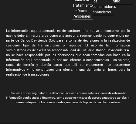
Política de
los
Sitio
Tratamiento
consumidores
de Datos
financieros
Personales
La información aquí presentada es de carácter informativo e ilustrativo, por lo
que no deberá interpretarse como una asesoría, recomendación o sugerencia por
parte de Banco Davivienda S.A. para la toma de decisiones o la realización de
cualquier tipo de transacciones o negocios. El uso de la información
suministrada es de exclusiva responsabilidad del usuario. Banco Davivienda S.A.
no se hace responsable por las decisiones que sean tomadas con base en la
información aquí presentada, ni por sus efectos o consecuencias. Los valores,
tasas de interés y demás datos que allí se encuentren son puramente
informativos y no constituyen una oferta, ni una demanda en firme, para la
realización de transacciones.
Recuerde por su seguridad que el Banco Davivienda nunca solicita a través de este medio
información confidencial o financiera, como usuarios y claves de acceso a nuestros canales, ni
números de productos como cuentas, números de tarjetas de crédito o similares.
Banco Davivienda S.A. Todos los derechos reservados 2024