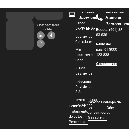
Portales
Líneas de
Davivienda
Atención
Banco
Personaliza
Síganos en redes
DAVIVIENDA
sociales:::
Bogota:
(601) 33
83 838
Davivienda
Corredores
Resto del
país:
01 8000
Mis
123 838
Finanzas en
Casa
Contáctanos
Visión
Davivienda
Fiduciaria
Davivienda
S.A.
Inversionistas
Derechos de
Mapa del
Davivienda
Política de
los
Sitio
Tratamiento
consumidores
de Datos
financieros
Personales