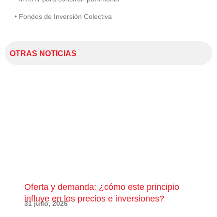
• Fondos de Inversión Colectiva
OTRAS NOTICIAS
Oferta y demanda: ¿cómo este principio
¿Qu
influye en los precios e inversiones?
pue
31 julio, 2026
28 j