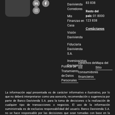
83 838
Davivienda
Corredores
Resto del
país:
01 8000
Mis
123 838
Finanzas en
Casa
Contáctanos
Visión
Davivienda
Fiduciaria
Davivienda
S.A.
Inversionistas
Derechos de
Mapa del
Davivienda
Política de
los
Sitio
Tratamiento
consumidores
de Datos
financieros
Personales
La información aquí presentada es de carácter informativo e ilustrativo, por lo
que no deberá interpretarse como una asesoría, recomendación o sugerencia por
parte de Banco Davivienda S.A. para la toma de decisiones o la realización de
cualquier tipo de transacciones o negocios. El uso de la información
suministrada es de exclusiva responsabilidad del usuario. Banco Davivienda S.A.
no se hace responsable por las decisiones que sean tomadas con base en la