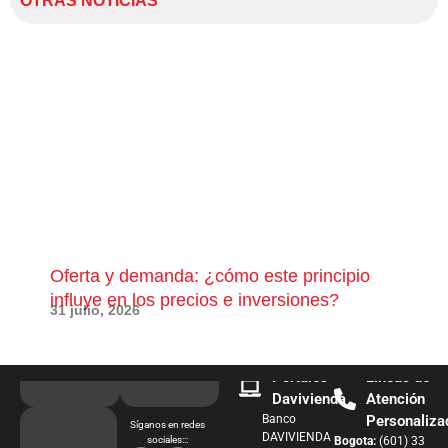
OTRAS NOTICIAS
Oferta y demanda: ¿cómo este principio
¿Qu
influye en los precios e inversiones?
pue
31 julio, 2026
28 j
Portales
Líneas de
Davivienda
Atención
Banco
Personaliza
Síganos en redes
DAVIVIENDA
sociales:::
Bogota:
(601) 33