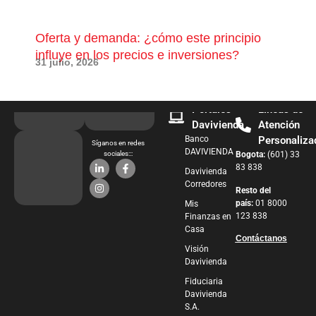
Oferta y demanda: ¿cómo este principio
¿Qu
influye en los precios e inversiones?
pue
31 julio, 2026
28 j
Portales
Líneas de
Davivienda
Atención
Banco
Personaliza
Síganos en redes
DAVIVIENDA
sociales:::
Bogota:
(601) 33
83 838
Davivienda
Corredores
Resto del
país:
01 8000
Mis
123 838
Finanzas en
Casa
Contáctanos
Visión
Davivienda
Fiduciaria
Davivienda
S.A.