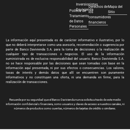
Inversionistas
Derechos de
Mapa del
Davivienda
Política de
los
Sitio
Tratamiento
consumidores
de Datos
financieros
Personales
La información aquí presentada es de carácter informativo e ilustrativo, por lo
que no deberá interpretarse como una asesoría, recomendación o sugerencia por
parte de Banco Davivienda S.A. para la toma de decisiones o la realización de
cualquier tipo de transacciones o negocios. El uso de la información
suministrada es de exclusiva responsabilidad del usuario. Banco Davivienda S.A.
no se hace responsable por las decisiones que sean tomadas con base en la
información aquí presentada, ni por sus efectos o consecuencias. Los valores,
tasas de interés y demás datos que allí se encuentren son puramente
informativos y no constituyen una oferta, ni una demanda en firme, para la
realización de transacciones.
Recuerde por su seguridad que el Banco Davivienda nunca solicita a través de este medio
información confidencial o financiera, como usuarios y claves de acceso a nuestros canales, ni
números de productos como cuentas, números de tarjetas de crédito o similares.
Banco Davivienda S.A. Todos los derechos reservados 2024