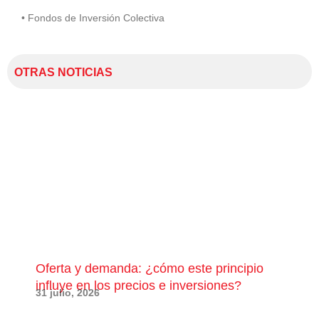
• Fondos de Inversión Colectiva
OTRAS NOTICIAS
Oferta y demanda: ¿cómo este principio
¿Qu
influye en los precios e inversiones?
pue
31 julio, 2026
28 j