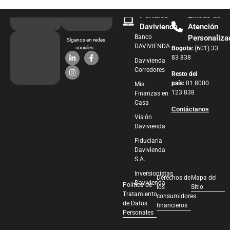
Portales
Líneas de
Davivienda
Atención
Banco
Personaliza
Síganos en redes
DAVIVIENDA
sociales:::
Bogota:
(601) 33
83 838
Davivienda
Corredores
Resto del
país:
01 8000
Mis
123 838
Finanzas en
Casa
Contáctanos
Visión
Davivienda
Fiduciaria
Davivienda
S.A.
Inversionistas
Derechos de
Mapa del
Davivienda
Política de
los
Sitio
Tratamiento
consumidores
de Datos
financieros
Personales