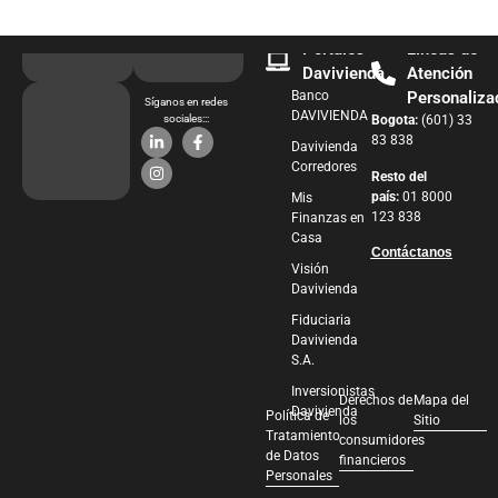
Portales
Líneas de
Davivienda
Atención
Banco
Personaliza
Síganos en redes
DAVIVIENDA
sociales:::
Bogota:
(601) 33
83 838
Davivienda
Corredores
Resto del
país:
01 8000
Mis
123 838
Finanzas en
Casa
Contáctanos
Visión
Davivienda
Fiduciaria
Davivienda
S.A.
Inversionistas
Derechos de
Mapa del
Davivienda
Política de
los
Sitio
Tratamiento
consumidores
de Datos
financieros
Personales