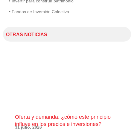
• Invertir para construir patrimonio
• Fondos de Inversión Colectiva
OTRAS NOTICIAS
Oferta y demanda: ¿cómo este principio
¿Qu
influye en los precios e inversiones?
pue
31 julio, 2026
28 j