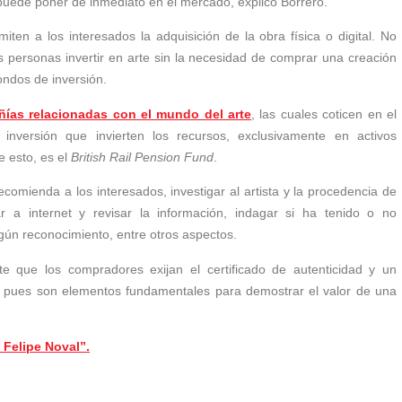
 puede poner de inmediato en el mercado, explicó Borrero.
iten a los interesados la adquisición de la obra física o digital. No
as personas invertir en arte sin la necesidad de comprar una creación
fondos de inversión.
ñías relacionadas con el mundo del arte
, las cuales coticen en el
inversión que invierten los recursos, exclusivamente en activos
e esto, es el
British Rail Pension Fund
.
comienda a los interesados, investigar al artista y la procedencia de
r a internet y revisar la información, indagar si ha tenido o no
gún reconocimiento, entre otros aspectos.
e que los compradores exijan el certificado de autenticidad y un
 pues son elementos fundamentales para demostrar el valor de una
 Felipe Noval”.