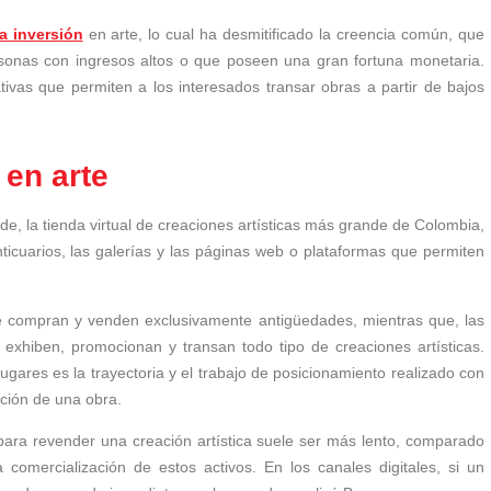
la inversión
en arte, lo cual ha desmitificado la creencia común, que
rsonas con ingresos altos o que poseen una gran fortuna monetaria.
ativas que permiten a los interesados transar obras a partir de bajos
 en arte
e, la tienda virtual de creaciones artísticas más grande de Colombia,
anticuarios, las galerías y las páginas web o plataformas que permiten
e compran y venden exclusivamente antigüedades, mientras que, las
 exhiben, promocionan y transan todo tipo de creaciones artísticas.
lugares es la trayectoria y el trabajo de posicionamiento realizado con
zación de una obra.
 para revender una creación artística suele ser más lento, comparado
comercialización de estos activos. En los canales digitales, si un