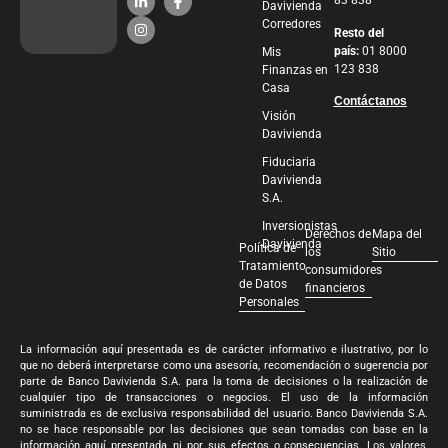
83 838
Davivienda
Corredores
Resto del
país:
01 8000
Mis
123 838
Finanzas en
Casa
Contáctanos
Visión
Davivienda
Fiduciaria
Davivienda
S.A.
Inversionistas
Derechos de
Mapa del
Davivienda
Política de
los
Sitio
Tratamiento
consumidores
de Datos
financieros
Personales
La información aquí presentada es de carácter informativo e ilustrativo, por lo
que no deberá interpretarse como una asesoría, recomendación o sugerencia por
parte de Banco Davivienda S.A. para la toma de decisiones o la realización de
cualquier tipo de transacciones o negocios. El uso de la información
suministrada es de exclusiva responsabilidad del usuario. Banco Davivienda S.A.
no se hace responsable por las decisiones que sean tomadas con base en la
información aquí presentada, ni por sus efectos o consecuencias. Los valores,