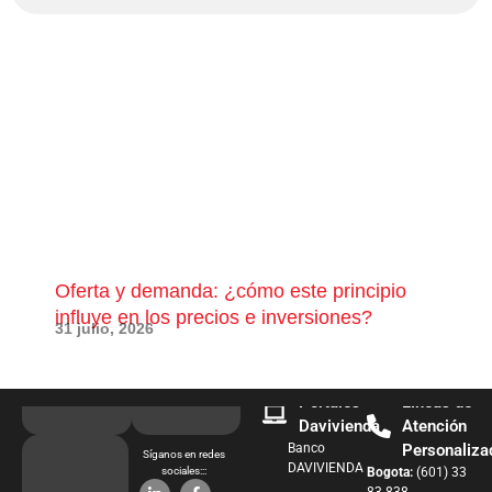
Oferta y demanda: ¿cómo este principio
¿Qu
influye en los precios e inversiones?
pue
31 julio, 2026
28 j
Portales
Líneas de
Davivienda
Atención
Banco
Personaliza
Síganos en redes
DAVIVIENDA
sociales:::
Bogota:
(601) 33