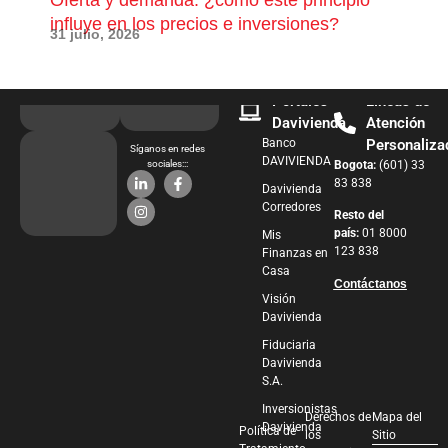
influye en los precios e inversiones?
pue
31 julio, 2026
28 j
Portales
Líneas de
Davivienda
Atención
Banco
Personaliza
Síganos en redes
DAVIVIENDA
sociales:::
Bogota:
(601) 33
83 838
Davivienda
Corredores
Resto del
país:
01 8000
Mis
123 838
Finanzas en
Casa
Contáctanos
Visión
Davivienda
Fiduciaria
Davivienda
S.A.
Inversionistas
Derechos de
Mapa del
Davivienda
Política de
los
Sitio