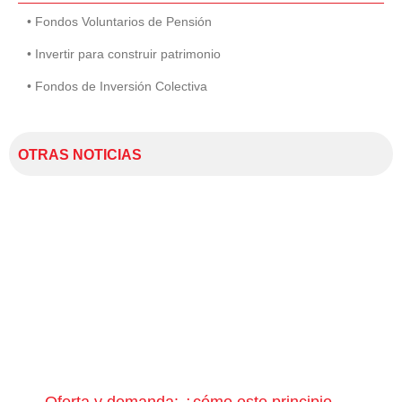
• Fondos Voluntarios de Pensión
• Invertir para construir patrimonio
• Fondos de Inversión Colectiva
OTRAS NOTICIAS
Oferta y demanda: ¿cómo este principio
¿Qu