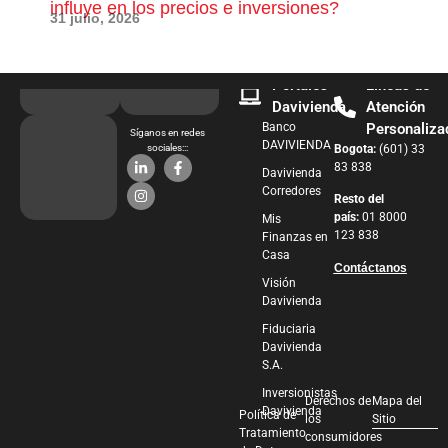
influye en los precios e inversiones?
pue
31 julio, 2026
28 j
Portales
Líneas de
Davivienda
Atención
Banco
Personaliza
Síganos en redes
DAVIVIENDA
sociales:::
Bogota:
(601) 33
83 838
Davivienda
Corredores
Resto del
país:
01 8000
Mis
123 838
Finanzas en
Casa
Contáctanos
Visión
Davivienda
Fiduciaria
Davivienda
S.A.
Inversionistas
Derechos de
Mapa del
Davivienda
Política de
los
Sitio
Tratamiento
consumidores