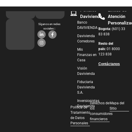
Portales
Líneas de
Davivienda
Atención
Banco
Personaliza
Síganos en redes
DAVIVIENDA
sociales:::
Bogota:
(601) 33
83 838
Davivienda
Corredores
Resto del
país:
01 8000
Mis
123 838
Finanzas en
Casa
Contáctanos
Visión
Davivienda
Fiduciaria
Davivienda
S.A.
Inversionistas
Derechos de
Mapa del
Davivienda
Política de
los
Sitio
Tratamiento
consumidores
de Datos
financieros
Personales