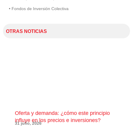
• Fondos de Inversión Colectiva
OTRAS NOTICIAS
Oferta y demanda: ¿cómo este principio
¿Qu
influye en los precios e inversiones?
pue
31 julio, 2026
28 j