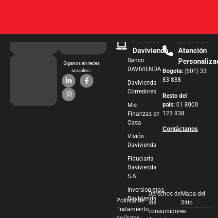
Portales
Líneas de
Davivienda
Atención
Banco
Personaliza
Síganos en redes
DAVIVIENDA
sociales:::
Bogota:
(601) 33
83 838
Davivienda
Corredores
Resto del
país:
01 8000
Mis
123 838
Finanzas en
Casa
Contáctanos
Visión
Davivienda
Fiduciaria
Davivienda
S.A.
Inversionistas
Derechos de
Mapa del
Davivienda
Política de
los
Sitio
Tratamiento
consumidores