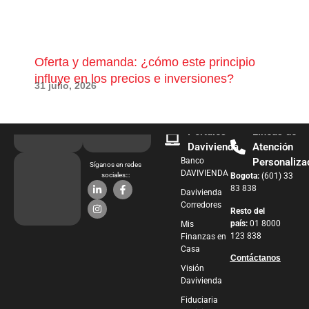
Oferta y demanda: ¿cómo este principio
¿Qu
influye en los precios e inversiones?
pue
31 julio, 2026
28 j
Portales
Líneas de
Davivienda
Atención
Banco
Personaliza
Síganos en redes
DAVIVIENDA
sociales:::
Bogota:
(601) 33
83 838
Davivienda
Corredores
Resto del
país:
01 8000
Mis
123 838
Finanzas en
Casa
Contáctanos
Visión
Davivienda
Fiduciaria