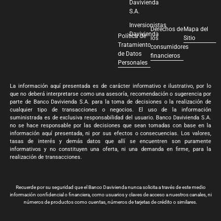
Davivienda
S.A.
Inversionistas
Derechos de
Mapa del
Davivienda
Política de
los
Sitio
Tratamiento
consumidores
de Datos
financieros
Personales
La información aquí presentada es de carácter informativo e ilustrativo, por lo
que no deberá interpretarse como una asesoría, recomendación o sugerencia por
parte de Banco Davivienda S.A. para la toma de decisiones o la realización de
cualquier tipo de transacciones o negocios. El uso de la información
suministrada es de exclusiva responsabilidad del usuario. Banco Davivienda S.A.
no se hace responsable por las decisiones que sean tomadas con base en la
información aquí presentada, ni por sus efectos o consecuencias. Los valores,
tasas de interés y demás datos que allí se encuentren son puramente
informativos y no constituyen una oferta, ni una demanda en firme, para la
realización de transacciones.
Recuerde por su seguridad que el Banco Davivienda nunca solicita a través de este medio
información confidencial o financiera, como usuarios y claves de acceso a nuestros canales, ni
números de productos como cuentas, números de tarjetas de crédito o similares.
Banco Davivienda S.A. Todos los derechos reservados 2024