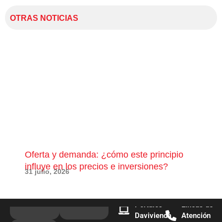
OTRAS NOTICIAS
Oferta y demanda: ¿cómo este principio
¿Qu
influye en los precios e inversiones?
pue
31 julio, 2026
28 j
Portales
Líneas de
Davivienda
Atención