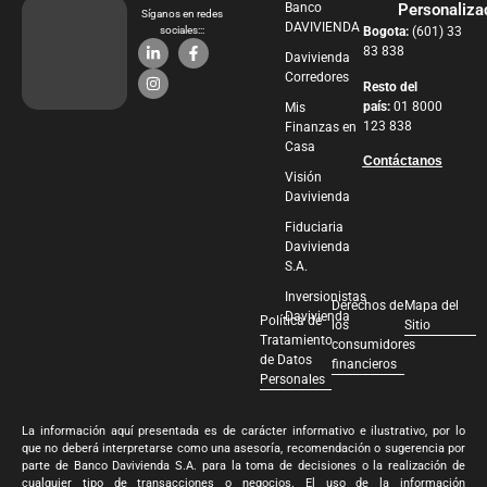
Banco
Personaliza
Síganos en redes
DAVIVIENDA
sociales:::
Bogota:
(601) 33
83 838
Davivienda
Corredores
Resto del
país:
01 8000
Mis
123 838
Finanzas en
Casa
Contáctanos
Visión
Davivienda
Fiduciaria
Davivienda
S.A.
Inversionistas
Derechos de
Mapa del
Davivienda
Política de
los
Sitio
Tratamiento
consumidores
de Datos
financieros
Personales
La información aquí presentada es de carácter informativo e ilustrativo, por lo
que no deberá interpretarse como una asesoría, recomendación o sugerencia por
parte de Banco Davivienda S.A. para la toma de decisiones o la realización de
cualquier tipo de transacciones o negocios. El uso de la información