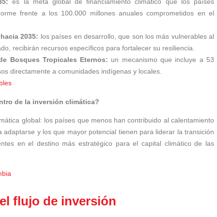
35:
es la meta global de financiamiento climático que los países
norme frente a los 100.000 millones anuales comprometidos en el
 hacia 2035:
los países en desarrollo, que son los más vulnerables al
, recibirán recursos específicos para fortalecer su resiliencia.
 de Bosques Tropicales Eternos:
un mecanismo que incluye a 53
sos directamente a comunidades indígenas y locales.
bles
tro de la inversión climática?
imática global: los países que menos han contribuido al calentamiento
 adaptarse y los que mayor potencial tienen para liderar la transición
tes en el destino más estratégico para el capital climático de las
mbia
l flujo de inversión