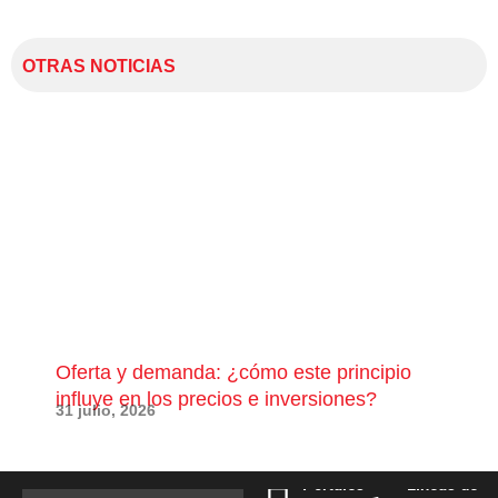
OTRAS NOTICIAS
Oferta y demanda: ¿cómo este principio
¿Qu
influye en los precios e inversiones?
pue
31 julio, 2026
28 j
Portales
Líneas de