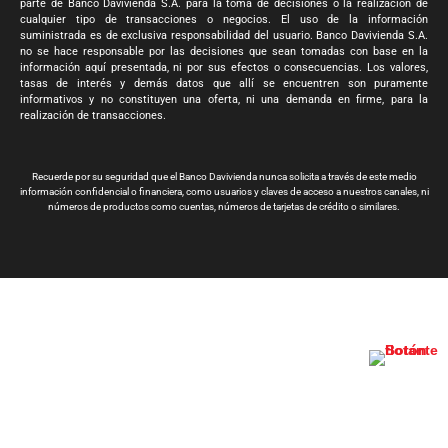
parte de Banco Davivienda S.A. para la toma de decisiones o la realización de
cualquier tipo de transacciones o negocios. El uso de la información
suministrada es de exclusiva responsabilidad del usuario. Banco Davivienda S.A.
no se hace responsable por las decisiones que sean tomadas con base en la
información aquí presentada, ni por sus efectos o consecuencias. Los valores,
tasas de interés y demás datos que allí se encuentren son puramente
informativos y no constituyen una oferta, ni una demanda en firme, para la
realización de transacciones.
Recuerde por su seguridad que el Banco Davivienda nunca solicita a través de este medio
información confidencial o financiera, como usuarios y claves de acceso a nuestros canales, ni
números de productos como cuentas, números de tarjetas de crédito o similares.
Banco Davivienda S.A. Todos los derechos reservados 2024