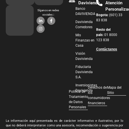
Davivienda
Atención
Banco
Personaliza
Síganos en redes
DAVIVIENDA
sociales:::
Bogota:
(601) 33
83 838
Davivienda
Corredores
Resto del
país:
01 8000
Mis
123 838
Finanzas en
Casa
Contáctanos
Visión
Davivienda
Fiduciaria
Davivienda
S.A.
Inversionistas
Derechos de
Mapa del
Davivienda
Política de
los
Sitio
Tratamiento
consumidores
de Datos
financieros
Personales
La información aquí presentada es de carácter informativo e ilustrativo, por lo
que no deberá interpretarse como una asesoría, recomendación o sugerencia por