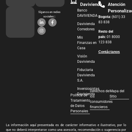
Davivienda
Atención
Banco
Personaliza
Síganos en redes
DAVIVIENDA
sociales:::
Bogota:
(601) 33
83 838
Davivienda
Corredores
Resto del
país:
01 8000
Mis
123 838
Finanzas en
Casa
Contáctanos
Visión
Davivienda
Fiduciaria
Davivienda
S.A.
Inversionistas
Derechos de
Mapa del
Davivienda
Política de
los
Sitio
Tratamiento
consumidores
de Datos
financieros
Personales
La información aquí presentada es de carácter informativo e ilustrativo, por lo
que no deberá interpretarse como una asesoría, recomendación o sugerencia por