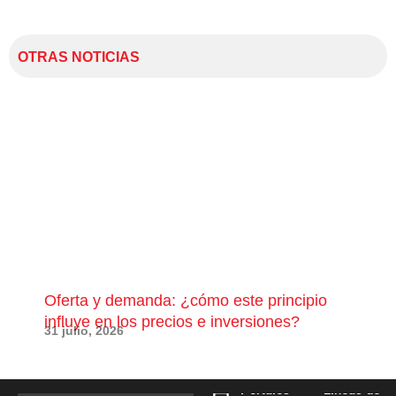
OTRAS NOTICIAS
Oferta y demanda: ¿cómo este principio
¿Qu
influye en los precios e inversiones?
pue
31 julio, 2026
28 j
Portales
Líneas de