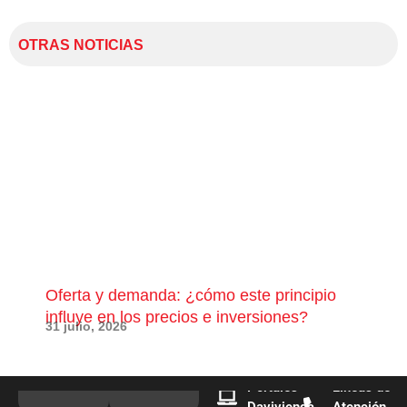
OTRAS NOTICIAS
Oferta y demanda: ¿cómo este principio
¿Qu
influye en los precios e inversiones?
pue
31 julio, 2026
28 j
Portales
Líneas de