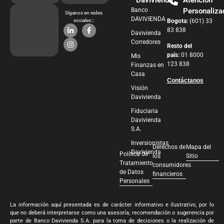
Davivienda
Atención
Banco
Personaliza
Síganos en redes
DAVIVIENDA
sociales:::
Bogota:
(601) 33
83 838
Davivienda
Corredores
Resto del
país:
01 8000
Mis
123 838
Finanzas en
Casa
Contáctanos
Visión
Davivienda
Fiduciaria
Davivienda
S.A.
Inversionistas
Derechos de
Mapa del
Davivienda
Política de
los
Sitio
Tratamiento
consumidores
de Datos
financieros
Personales
La información aquí presentada es de carácter informativo e ilustrativo, por lo
que no deberá interpretarse como una asesoría, recomendación o sugerencia por
parte de Banco Davivienda S.A. para la toma de decisiones o la realización de